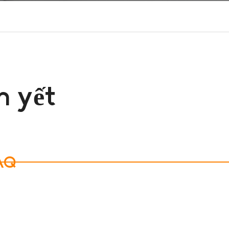
m yết
DAQ