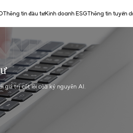
&D
Thông tin đầu tư
Kinh doanh ESG
Thông tin tuyển 
tư
 giá trị cốt lõi của kỷ nguyên AI.