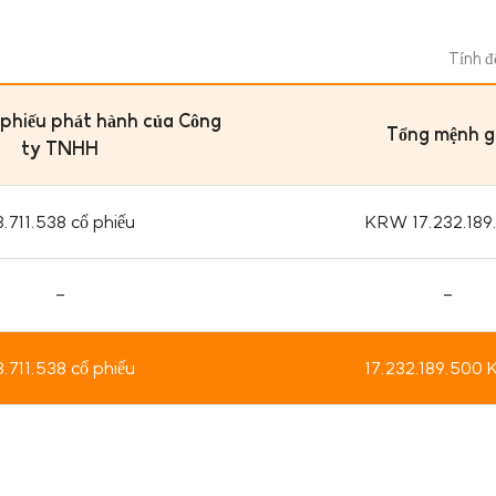
Tính 
 phiếu phát hành của Công
Tổng mệnh g
ty TNHH
3.711.538 cổ phiếu
KRW 17.232.189
-
-
3.711.538 cổ phiếu
17.232.189.500