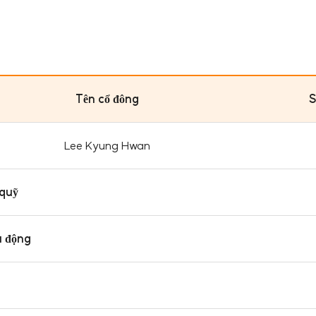
Tên cổ đông
S
Lee Kyung Hwan
 quỹ
u động