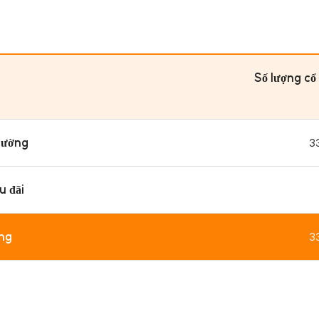
Số lượng cổ
hường
3
u đãi
ng
3