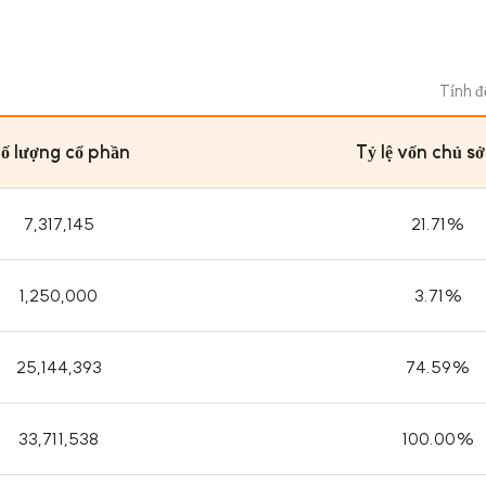
Tính 
ố lượng cổ phần
Tỷ lệ vốn chủ s
7,317,145
21.71%
1,250,000
3.71%
25,144,393
74.59%
33,711,538
100.00%