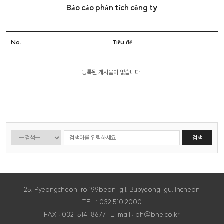
Báo cáo phân tích công ty
No.
Tiêu đề
등록된 게시물이 없습니다.
검색
25, Pyeongcheon-ro 199beon-gil, Bupyeong-gu, Incheon
TEL : 032.510.2000
FAX : 032-514-8677 | E-mail : bh@bhe.co.kr