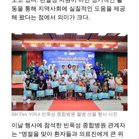
동을
통해
지역사회에
실질적인
도움을
제공
해
왔다는
점에서
의미가
크다
.
BH Flex VINA 빈푹성 종합병원 월병 선물 행사 사진
이날
행사에
참석한
빈푹성
종합병원
관계자
는
“
명절을
맞아
환자들과
의료진에게
큰
위