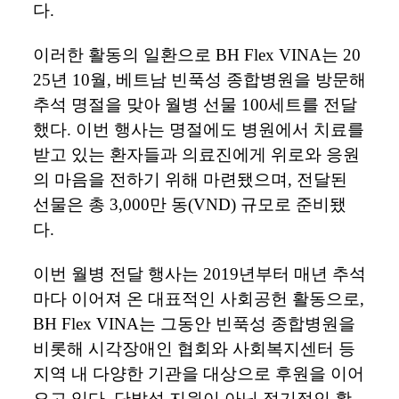
다
.
이러한
활동의
일환으로
BH Flex VINA
는
20
25
년
10
월
,
베트남
빈푹성
종합병원을
방문해
추석
명절을
맞아
월병
선물
100
세트를
전달
했다
.
이번
행사는
명절에도
병원에서
치료를
받고
있는
환자들과
의료진에게
위로와
응원
의
마음을
전하기
위해
마련됐으며
,
전달된
선물은
총
3,000
만
동
(VND)
규모로
준비됐
다
.
이번
월병
전달
행사는
2019
년부터
매년
추석
마다
이어져
온
대표적인
사회공헌
활동으로
,
BH Flex VINA
는
그동안
빈푹성
종합병원을
비롯해
시각장애인
협회와
사회복지센터
등
지역
내
다양한
기관을
대상으로
후원을
이어
오고
있다
.
단발성
지원이
아닌
정기적인
활