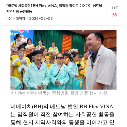
[글로벌 사회공헌] BH Flex VINA, 임직원 참여로 이어가는 베트남
HIT
지역사회 공헌활동
961
(주)비에이치 │ 2026-02-03
BH Flex VINA 빈푹성 종합병원 월병 선물 행사 사진
비에이치
(BH)
의
베트남
법인
BH Flex VINA
는
임직원이
직접
참여하는
사회공헌
활동을
통해
현지
지역사회와의
동행을
이어가고
있