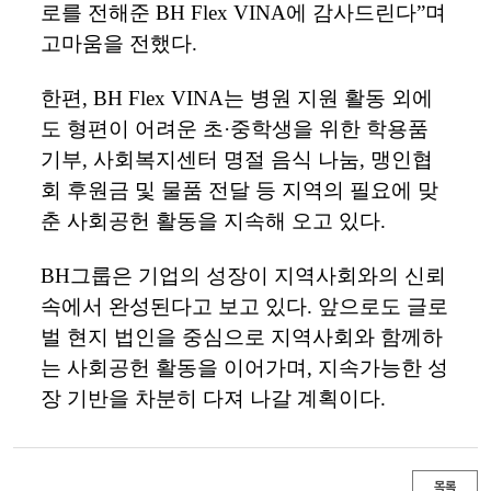
로를
전해준
BH Flex VINA
에
감사드린다
”
며
고마움을
전했다
.
한편
, BH Flex VINA
는
병원
지원
활동
외에
도
형편이
어려운
초
·
중학생을
위한
학용품
기부
,
사회복지센터
명절
음식
나눔
,
맹인협
회
후원금
및
물품
전달
등
지역의
필요에
맞
춘
사회공헌
활동을
지속해
오고
있다
.
BH
그룹은
기업의
성장이
지역사회와의
신뢰
속에서
완성된다고
보고
있다
.
앞으로도
글로
벌
현지
법인을
중심으로
지역사회와
함께하
는
사회공헌
활동을
이어가며
,
지속가능한
성
장
기반을
차분히
다져
나갈
계획이다
.
목록