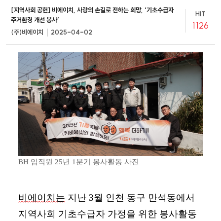
[지역사회 공헌] 비에이치, 사랑의 손길로 전하는 희망, ‘기초수급자
HIT
주거환경 개선 봉사’
1126
(주)비에이치 │ 2025-04-02
BH
임직원
25년 1
분기
봉사활동
사진
비에이치는
지난
3
월
인천 동구 만석동에서
지역사회 기초수급자 가정을 위한 봉사활동