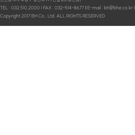
TEL : 032.510.2000 | FAX : 032-514-8677
|
E-mail : bh@bhe.co.kr
Copyright 2017 BH Co., Ltd. ALL RIGHTS RESERVED