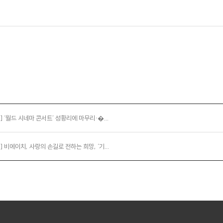
] ‘월드 시네마 콘서트’ 성황리에 마무리·�...
 비에이치, 사랑의 손길로 전하는 희망, ‘기...