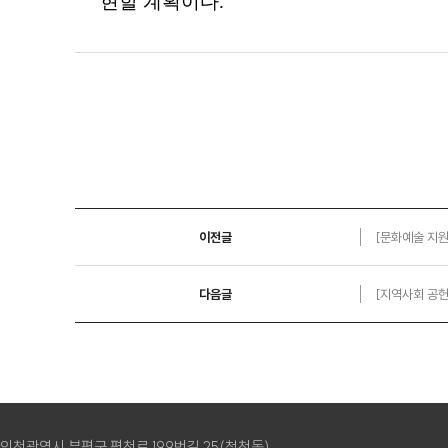
현할 계획이다
.
이전글
[문화예술 지원
다음글
[지역사회 공헌]
인천광역시 부평구 평천로 199번길 25(청천동)