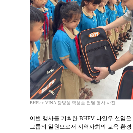
BHFlex VINA
꽝빙성
학용품
전달
행사
사진
이번 행사를 기획한 BHFV 나일우 선임
그룹의 일원으로서 지역사회의 교육 환경 