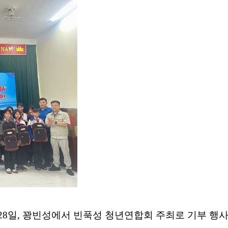
년 3월 28일, 꽝빈성에서 빈푹성 청년연합회 주최로 기부 행