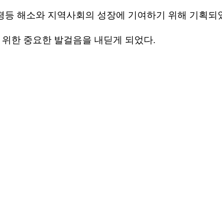
평등
해소와
지역사회의
성장에
기여하기
위해
기획되
위한
중요한
발걸음을
내딛게
되었다
.