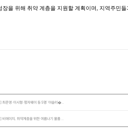
성장을
위해
취약
계층을
지원할
계획이며
,
지역주민들
] 최준영·이시형·펑자웨이 등 5명 ‘아슬리�...
] 비에이치, 취약계층을 위한 여름나기 물품 ...