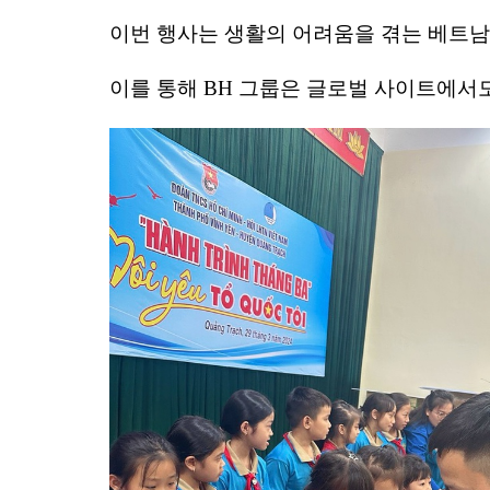
이번
행사는
생활의
어려움을
겪는
베트남
이를
통해
BH
그룹은
글로벌
사이트에서