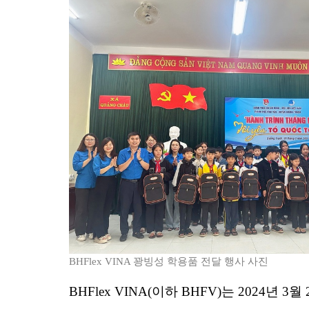
BHFlex VINA
꽝빙성
학용품
전달
행사
사진
BHFlex VINA(이하 BHFV)는 2024