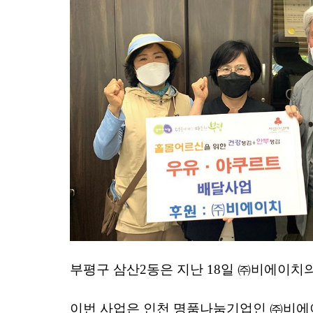
부평구 삼산2동은 지난 18일 ㈜비에이치의
이번 사업은 인천 명품나눔기업인 ㈜비에이