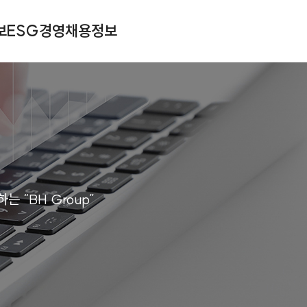
보
ESG경영
채용정보
 “BH Group”