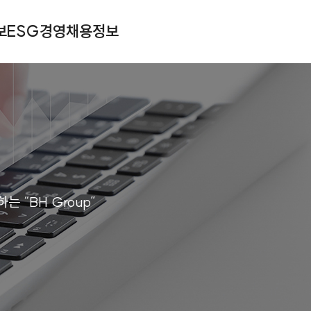
보
ESG경영
채용정보
 “BH Group”