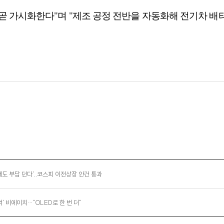
 곧 가시화한다"며 "제조 공정 전반을 자동화해 전기차 배
매도 부담 던다'..코스피 이전상장 안건 통과
억' 비에이치…"OLED로 한 번 더"