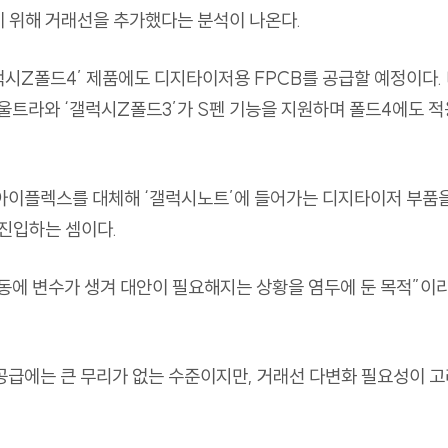
 위해 거래선을 추가했다는 분석이 나온다
.
럭시
Z
폴드
4’
제품에도 디지타이저용
FPCB
를 공급할 예정이다
.
울트라와
‘
갤럭시
Z
폴드
3’
가
S
펜 기능을 지원하며 폴드
4
에도 적
아이플렉스를 대체해
‘
갤럭시노트
’
에 들어가는
디지타이저 부품을
재진입하는 셈이다
.
동에 변수가 생겨 대안이 필요해지는 상황을 염두에 둔 목적
”
이
공급에는 큰 무리가 없는 수준이지만
,
거래선 다변화 필요성이 