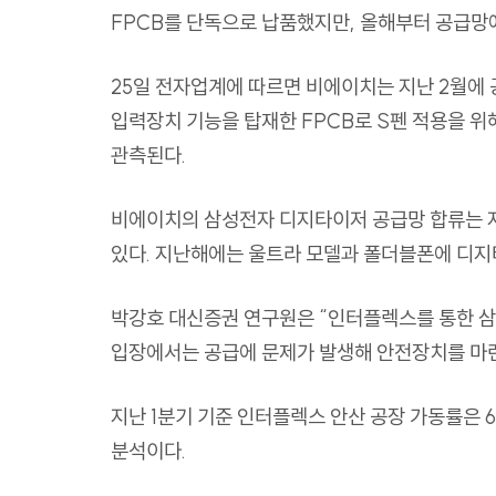
FPCB
를 단독으로 납품했지만
,
올해부터
공급망
25
일 전자업계에 따르면 비에이치는 지난
2
월에 
입력장치 기능을 탑재한
FPCB
로
S
펜 적용을 위
관측된다
.
비에이치의 삼성전자 디지타이저 공급망 합류는 
있다
.
지난해에는 울트라 모델과 폴더블폰에 디
박강호 대신증권 연구원은
“
인터플렉스를 통한 
입장에서는 공급에 문제가 발생해 안전장치를 마
지난
1
분기 기준 인터플렉스 안산 공장 가동률은
6
분석이다
.