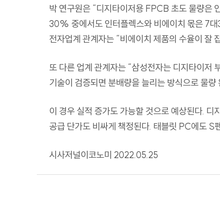
박 연구원은
“
디지타이저용
FPCB
초도 물량은 
30%
중에서도 인터플렉스와 비에이치 몫은
7
대
전자업계 관계자는
“
비에이치 제품의 수율이 잘 잡
또 다른 업계 관계자는
“
삼성전자는 디지타이저 부
기술이 검증되면 분배량을 늘리는 방식으로 물량 
이 경우 실적 증가도 가능할 것으로 예상된다
.
디
공급 단가도 비싸게
책정된다
.
태블릿
PC
에도
S
시사저널이코노미
2022.05.25