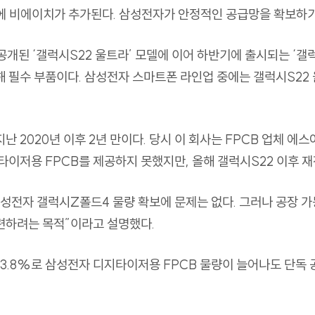
에 비에이치가 추가된다
.
삼성전자가 안정적인 공급망을 확보하기
공개된
‘
갤럭시
S22
울트라
’
모델에 이어 하반기에 출시되는
‘
갤
해 필수 부품이다
.
삼성전자 스마트폰 라인업 중에는 갤럭시
S22
지난
2020
년 이후
2
년 만이다
.
당시 이 회사는
FPCB
업체 에스
지타이저용
FPCB
를 제공하지 못했지만
,
올해 갤럭시
S22
이후 
삼성전자 갤럭시
Z
폴드
4
물량 확보에 문제는 없다
.
그러나 공장 가
련하려는 목적
”
이라고 설명했다
.
3.8%
로 삼성전자 디지타이저용
FPCB
물량이 늘어나도 단독 