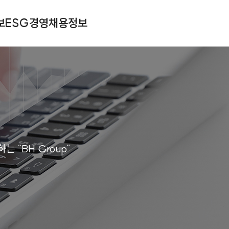
보
ESG경영
채용정보
 “BH Group”