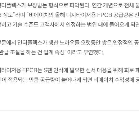
인터플렉스가 보장받는 형식으로 파악된다
.
연간 개념으로 전체 
3
정도
”
라며
“
비에이치의 올해 디지타이저용
FPCB
공급량은 전
히고 기술 수준도 고객사에서 인정하는 범위 내에 들어오게 되면 
문에서 인터플렉스가 생산 노하우를 오랫동안 쌓은 안정적인 
완급 조절을 하는 건 업계 속성
”
이라고 부연했다
.
지타이저용
FPCB
는
S
펜 인식에 필요한 센서 대응을 위해 회로
펜이 적용되는 만큼 공급량이
늘어나게 되면 비에이치 수익성에 