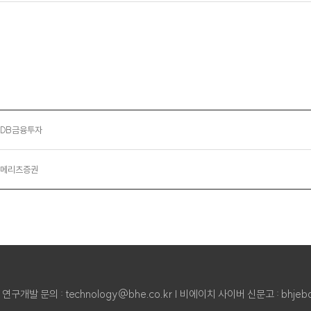
4_DB금융투자
4_메리츠증권
 | 연구개발 문의 : technology@bhe.co.kr
| 비에이치 사이버 신문고 :
bhjeb