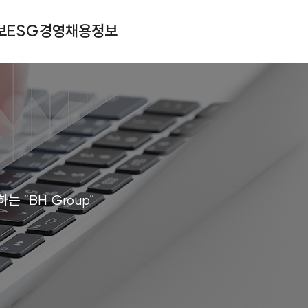
보
ESG경영
채용정보
 “BH Group”