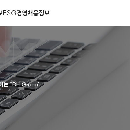
보
ESG경영
채용정보
 “BH Group”